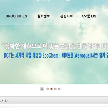
1
2
3
4
지사항