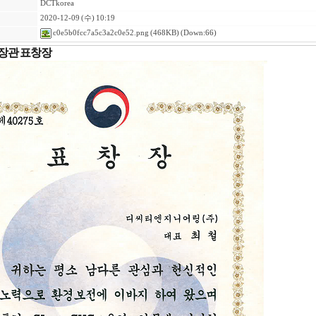
DCTkorea
2020-12-09 (수) 10:19
c0e5b0fcc7a5c3a2c0e52.png
(468KB) (Down:66)
장관 표창장