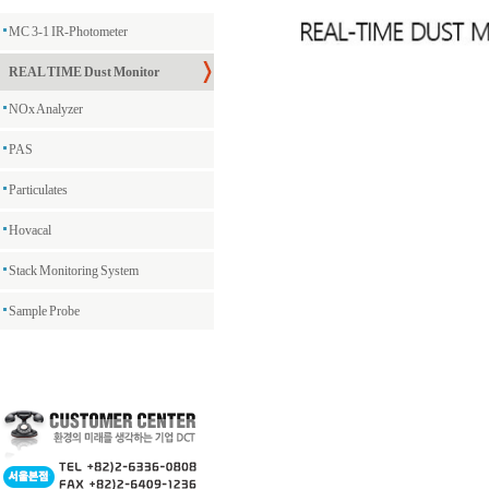
MC 3-1 IR-Photometer
REAL TIME Dust Monitor
NOx Analyzer
PAS
Particulates
Hovacal
Stack Monitoring System
Sample Probe