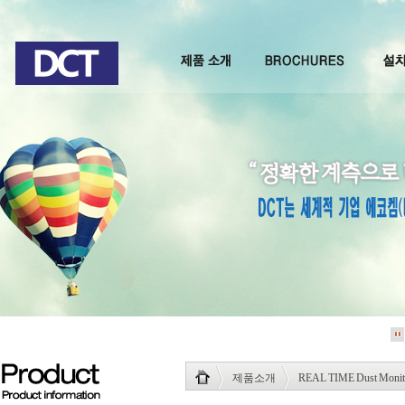
제품소개
REAL TIME Dust Monit