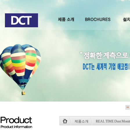
제품소개
REAL TIME Dust Monit