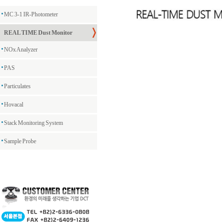
MC 3-1 IR-Photometer
REAL TIME Dust Monitor
NOx Analyzer
PAS
Particulates
Hovacal
Stack Monitoring System
Sample Probe